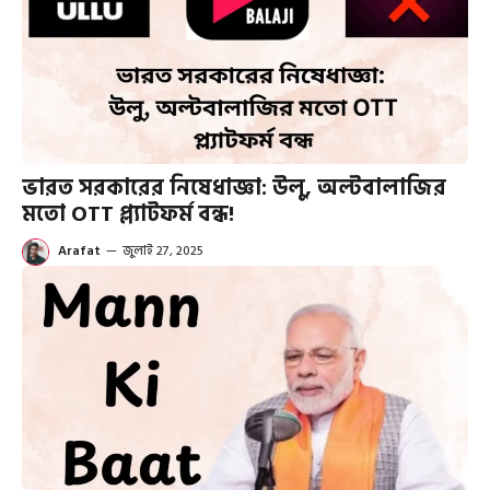
ভারত সরকারের নিষেধাজ্ঞা: উলু, অল্টবালাজির
মতো OTT প্ল্যাটফর্ম বন্ধ!
Arafat
—
জুলাই 27, 2025