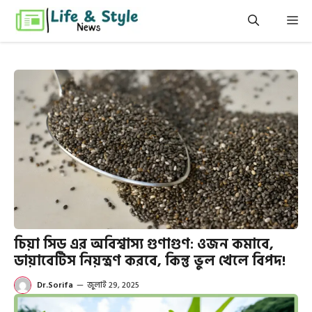
এড়িেয়
মেন
লেখায়
যান
চিয়া সিড এর অবিশ্বাস্য গুণাগুণ: ওজন কমাবে,
ডায়াবেটিস নিয়ন্ত্রণ করবে, কিন্তু ভুল খেলে বিপদ!
Dr.Sorifa
—
জুলাই 29, 2025