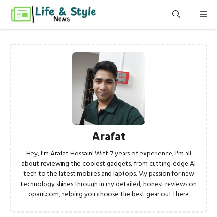
এড়িেয়
মেন
লেখায়
যান
Arafat
Hey, I'm Arafat Hossain! With 7 years of experience, I'm all
about reviewing the coolest gadgets, from cutting-edge AI
tech to the latest mobiles and laptops. My passion for new
technology shines through in my detailed, honest reviews on
opaui.com, helping you choose the best gear out there