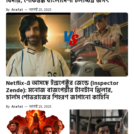
বিদায়, শোকস্তব্ধ বাংলাদেশী চলচ্চিত্র জগৎ
By
Arafat
—
আগস্ট 25, 2025
Netflix-এ আসছে ইন্সপেক্টর জেন্ডে (Inspector
Zende): মনোজ বাজপেয়ীর টানটান থ্রিলার,
চার্লস শোভরাজের শিহরণ জাগানো কাহিনি
By
Arafat
—
আগস্ট 25, 2025