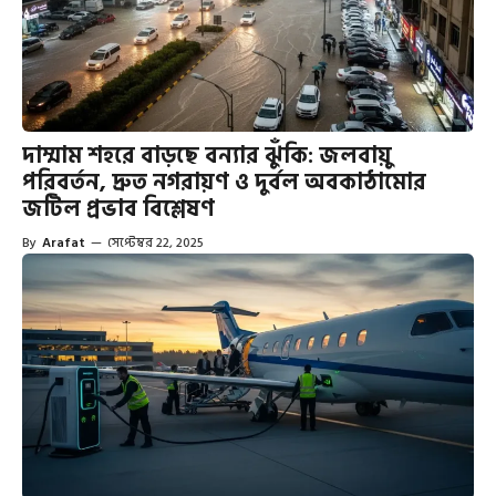
দাম্মাম শহরে বাড়ছে বন্যার ঝুঁকি: জলবায়ু
পরিবর্তন, দ্রুত নগরায়ণ ও দুর্বল অবকাঠামোর
জটিল প্রভাব বিশ্লেষণ
By
Arafat
—
সেপ্টেম্বর 22, 2025