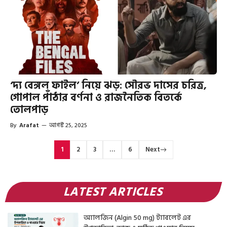
‘দ্য বেঙ্গল ফাইল’ নিয়ে ঝড়: সৌরভ দাসের চরিত্র,
গোপাল পাঁঠার বর্ণনা ও রাজনৈতিক বিতর্কে
তোলপাড়
By
Arafat
—
আগস্ট 25, 2025
1
2
3
…
6
Next
LATEST ARTICLES
অ্যালজিন (Algin 50 mg) ট্যাবলেট এর