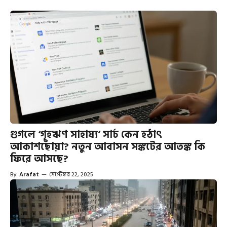
গুগলে ‘গৃহঋণ সাহায্য’ সার্চ কেন হঠাৎ
আকাশছোঁয়া? নতুন আবাসন সঙ্কটের আতঙ্ক কি
ফিরে আসছে?
By
Arafat
—
সেপ্টেম্বর 22, 2025