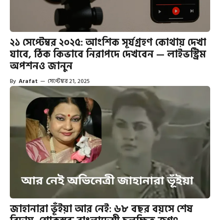
২১ সেপ্টেম্বর ২০২৫: আংশিক সূর্যগ্রহণ কোথায় দেখা
যাবে, ঠিক কিভাবে নিরাপদে দেখবেন — লাইভস্ট্রিম
অপশনও জানুন
By
Arafat
—
সেপ্টেম্বর 21, 2025
জাহানারা ভূঁইয়া আর নেই: ৬৮ বছর বয়সে শেষ