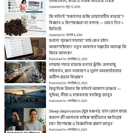
উপকারিতা, কাজ ও সঠিক খাওয়ার নিয়ম
Updated On:
জুন 13, 2026
কি সত্যিই “সকালের কফি ডায়াবেটিস বাড়ায়”?
বিজ্ঞান ও বিশেষজ্ঞরা যা বলছে — জেনে নিন ১
মিনিটে!
Updated On:
আগস্ট 4, 2026
গুগলে ‘গৃহঋণ সাহায্য’ সার্চ কেন হঠাৎ
আকাশছোঁয়া? নতুন আবাসন সঙ্কটের আতঙ্ক কি
ফিরে আসছে?
Published On:
সেপ্টেম্বর 22, 2025
দাম্মাম শহরে বাড়ছে বন্যার ঝুঁকি: জলবায়ু
পরিবর্তন, দ্রুত নগরায়ণ ও দুর্বল অবকাঠামোর
জটিল প্রভাব বিশ্লেষণ
Published On:
সেপ্টেম্বর 22, 2025
বৈদ্যুতিক বিমান কি সত্যিই আকাশ ভাঙবে —
সুবিধা, সীমা ও বাস্তবতার সবকিছু জানুন
Published On:
সেপ্টেম্বর 21, 2025
Sleep deprivation (ঘুম বঞ্চনা): রাত জেগে কাজ
করলে কী আপনার মস্তিষ্ক স্থায়ীভাবে ক্ষতিগ্রস্ত
হয়? বিশেষজ্ঞ ও বৈজ্ঞানিক প্রমাণ জানুন
Published On:
সেপ্টেম্বর 21, 2025