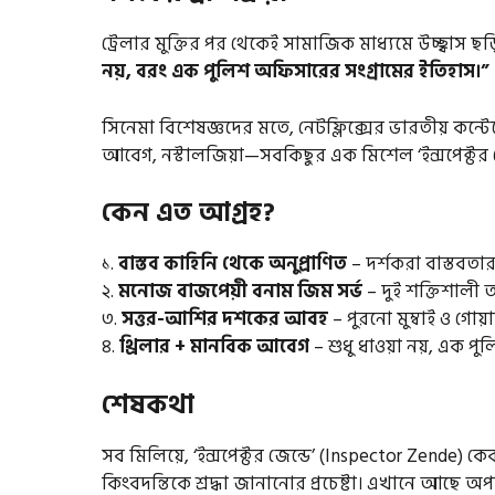
ট্রেলার মুক্তির পর থেকেই সামাজিক মাধ্যমে উচ্ছ্বাস
নয়, বরং এক পুলিশ অফিসারের সংগ্রামের ইতিহাস।”
সিনেমা বিশেষজ্ঞদের মতে, নেটফ্লিক্সের ভারতীয় কন্টেন
আবেগ, নস্টালজিয়া—সবকিছুর এক মিশেল ‘ইন্সপেক্টর জ
কেন এত আগ্রহ?
১.
বাস্তব কাহিনি থেকে অনুপ্রাণিত
– দর্শকরা বাস্তবতা
২.
মনোজ বাজপেয়ী বনাম জিম সর্ভ
– দুই শক্তিশালী অভ
৩.
সত্তর-আশির দশকের আবহ
– পুরনো মুম্বাই ও গো
৪.
থ্রিলার + মানবিক আবেগ
– শুধু ধাওয়া নয়, এক পু
শেষকথা
সব মিলিয়ে, ‘ইন্সপেক্টর জেন্ডে’ (Inspector Zende) ক
কিংবদন্তিকে শ্রদ্ধা জানানোর প্রচেষ্টা। এখানে আছে 