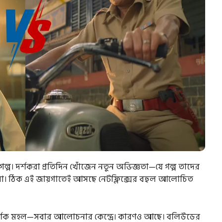
ল্প। দর্শকরা প্রতিদিন খোঁজেন নতুন অভিজ্ঞতা—যে গল্প তাদের
েবে না। ঠিক এই জায়গাতেই আসছে নেটফ্লিক্সের বহুল আলোচিত
 দর্শক মহল—সবার আলোচনার কেন্দ্রে। কারণও আছে। বলিউডের