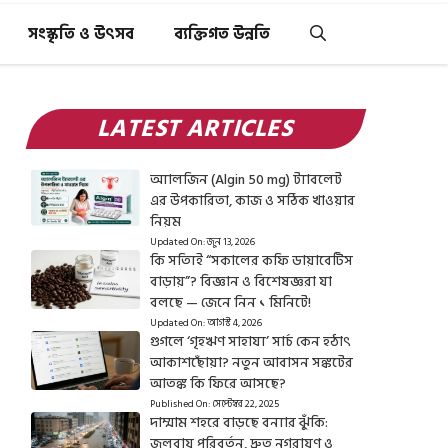
সংস্কৃতি ও উৎসব
ব্যক্তিগত উন্নতি
LATEST ARTICLES
অ্যালজিন (Algin 50 mg) ট্যাবলেট
এর উপকারিতা, কাজ ও সঠিক খাওয়ার
নিয়ম
Updated On:
জুন 13, 2026
কি সত্যিই “সকালের কফি ডায়াবেটিস
বাড়ায়”? বিজ্ঞান ও বিশেষজ্ঞরা যা
বলছে — জেনে নিন ১ মিনিটে!
Updated On:
আগস্ট 4, 2026
গুগলে ‘গৃহঋণ সাহায্য’ সার্চ কেন হঠাৎ
আকাশছোঁয়া? নতুন আবাসন সঙ্কটের
আতঙ্ক কি ফিরে আসছে?
Published On:
সেপ্টেম্বর 22, 2025
দাম্মাম শহরে বাড়ছে বন্যার ঝুঁকি:
জলবায়ু পরিবর্তন, দ্রুত নগরায়ণ ও