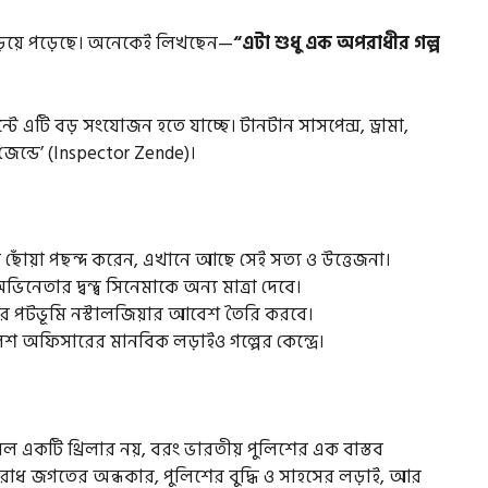
 ছড়িয়ে পড়েছে। অনেকেই লিখছেন—
“এটা শুধু এক অপরাধীর গল্প
্টে এটি বড় সংযোজন হতে যাচ্ছে। টানটান সাসপেন্স, ড্রামা,
েন্ডে’ (Inspector Zende)।
র ছোঁয়া পছন্দ করেন, এখানে আছে সেই সত্য ও উত্তেজনা।
িনেতার দ্বন্দ্ব সিনেমাকে অন্য মাত্রা দেবে।
য়ার পটভূমি নস্টালজিয়ার আবেশ তৈরি করবে।
লিশ অফিসারের মানবিক লড়াইও গল্পের কেন্দ্রে।
েবল একটি থ্রিলার নয়, বরং ভারতীয় পুলিশের এক বাস্তব
অপরাধ জগতের অন্ধকার, পুলিশের বুদ্ধি ও সাহসের লড়াই, আর