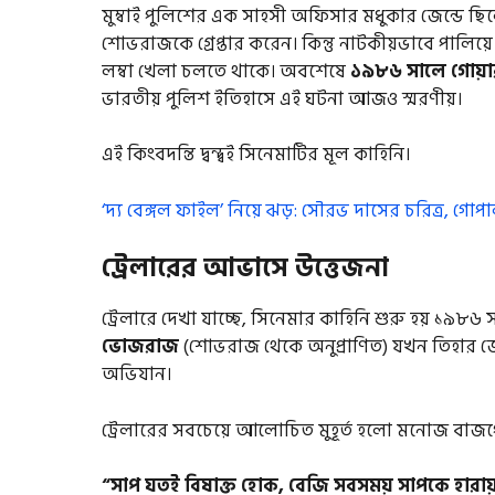
মুম্বাই পুলিশের এক সাহসী অফিসার মধুকার জেন্ডে ছি
শোভরাজকে গ্রেপ্তার করেন। কিন্তু নাটকীয়ভাবে পালি
লম্বা খেলা চলতে থাকে। অবশেষে
১৯৮৬ সালে গোয়ার
ভারতীয় পুলিশ ইতিহাসে এই ঘটনা আজও স্মরণীয়।
এই কিংবদন্তি দ্বন্দ্বই সিনেমাটির মূল কাহিনি।
‘দ্য বেঙ্গল ফাইল’ নিয়ে ঝড়: সৌরভ দাসের চরিত্র, গো
ট্রেলারের আভাসে উত্তেজনা
ট্রেলারে দেখা যাচ্ছে, সিনেমার কাহিনি শুরু হয় ১৯৮৬
ভোজরাজ
(শোভরাজ থেকে অনুপ্রাণিত) যখন তিহার জেল 
অভিযান।
ট্রেলারের সবচেয়ে আলোচিত মুহূর্ত হলো মনোজ বাজ
“সাপ যতই বিষাক্ত হোক, বেজি সবসময় সাপকে হারায