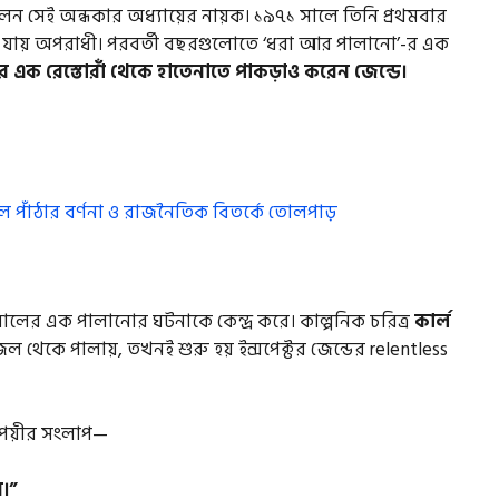
লেন সেই অন্ধকার অধ্যায়ের নায়ক। ১৯৭১ সালে তিনি প্রথমবার
য়ে যায় অপরাধী। পরবর্তী বছরগুলোতে ‘ধরা আর পালানো’-র এক
 এক রেস্তোরাঁ থেকে হাতেনাতে পাকড়াও করেন জেন্ডে।
পাল পাঁঠার বর্ণনা ও রাজনৈতিক বিতর্কে তোলপাড়
 সালের এক পালানোর ঘটনাকে কেন্দ্র করে। কাল্পনিক চরিত্র
কার্ল
থেকে পালায়, তখনই শুরু হয় ইন্সপেক্টর জেন্ডের relentless
পেয়ীর সংলাপ—
়।”