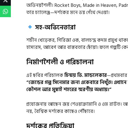
অভিনয়শৈলী। Rocket Boys, Made in Heaven, Padm
তার চ্যালেঞ্জ—দর্শকের মনে ভয় গেঁথে দেওয়া।
সহ-অভিনেতারা
শচীন খেড়েকর, গিরিজা ওক, বালচন্দ্র কদম প্রমুখ থ
হাস্যরস, আবেগ আর বাস্তবতার ছোঁয়া। ফলে গল্পটি কে
নির্মাণশৈলী ও পরিচালনা
এই ছবির পরিচালক
চিন্ময় ডি. মান্ডলেকার
—প্রথমবার 
“জেন্ডের গল্প সিনেমার জন্য একেবারে নিখুঁত। এখ
কৌশল আর মুম্বাই শহরের স্মরণীয় অধ্যায়।”
প্রযোজনায় আছেন জয় শেওয়াক্রামানি ও ওম রাউত। আর ন
নয়, বৈশ্বিক দর্শকের কাছেও পৌঁছাবে।
দর্শকের প্রতিক্রিয়া