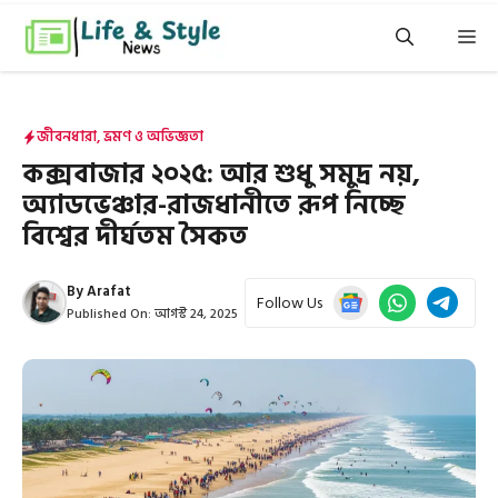
এড়িেয়
মেন
লেখায়
যান
জীবনধারা
,
ভ্রমণ ও অভিজ্ঞতা
কক্সবাজার ২০২৫: আর শুধু সমুদ্র নয়,
অ্যাডভেঞ্চার-রাজধানীতে রূপ নিচ্ছে
বিশ্বের দীর্ঘতম সৈকত
By
Arafat
Follow Us
Published On:
আগস্ট 24, 2025