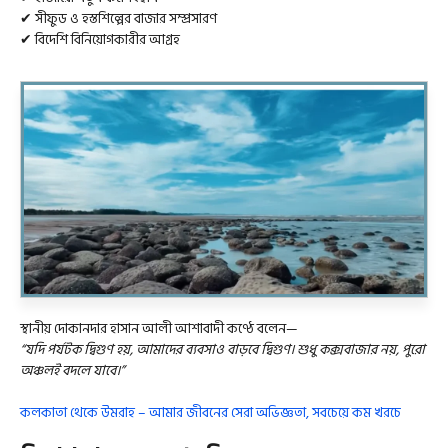
✔ সীফুড ও হস্তশিল্পের বাজার সম্প্রসারণ
✔ বিদেশি বিনিয়োগকারীর আগ্রহ
স্থানীয় দোকানদার হাসান আলী আশাবাদী কণ্ঠে বলেন—
“যদি পর্যটক দ্বিগুণ হয়, আমাদের ব্যবসাও বাড়বে দ্বিগুণ। শুধু কক্সবাজার নয়, পুরো
অঞ্চলই বদলে যাবে।”
কলকাতা থেকে উমরাহ – আমার জীবনের সেরা অভিজ্ঞতা, সবচেয়ে কম খরচে