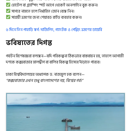
হোটেল বা গ্ল্যাম্পিং স্পট আগে থেকেই অনলাইনে বুক করুন।
সাগরে নামতে হলে নির্ধারিত জোন বেছে নিন।
সাশ্রয়ী ভ্রমণের জন্য শেয়ারড রাইড ব্যবহার করুন।
৬ দিনে তিন পাহাড়ি স্বর্গ: দার্জিলিং, গ্যাংটক ও পেল্লিং ভ্রমণের ডায়েরি
ভবিষ্যতের দিগন্ত
পর্যটন বিশেষজ্ঞরা বলছেন—যদি পরিকল্পনা ঠিকভাবে বাস্তবায়ন হয়, তাহলে আগামী
দশকে কক্সবাজার মালদ্বীপ বা বালির বিকল্প হিসেবে দাঁড়াতে পারবে।
ঢাকা বিশ্ববিদ্যালয়ের অধ্যাপক ড. নাজমুল হক বলেন—
“কক্সবাজার এখন শুধু বাংলাদেশের নয়, বিশ্বের গর্ব।”