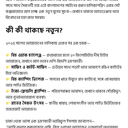
সাথে সাথে সৈকতটি হয়ে ওঠে বাংলাদেশের পর্যটনের প্রধান চালিকাশক্তি। এবার সেই
কক্সবাজারে যোগ হচ্ছে এক নতুন যুগের সূচনা—যেখানে থাকবে অ্যাডভেঞ্চার আর
বিনোদনের চমৎকার সমন্বয়।
কী কী থাকছে নতুন?
২০২৫ সালের আয়োজনের তালিকায় একের পর এক চমক—
বিচ ওয়াক চ্যালেঞ্জ
— প্রথমবারের মতো ২০ কিলোমিটার দীর্ঘ হাঁটার
আয়োজন, যেখানে যোগ দেবেন দেশি-বিদেশি ভ্রমণকারী।
সার্ফিং ও কাইট-সার্ফিং
— ঢেউয়ের সাথে লড়াই আর আকাশে রঙিন কাইটের
মিশ্র অভিজ্ঞতা।
বিচ ক্যাম্পিং ভিলেজ
— সাগরের ধারে তাঁবুতে রাত কাটানো, সঙ্গে বোনফায়ার
আর লাইভ মিউজিক।
ইকো-ফ্রেন্ডলি গ্ল্যাম্পিং
— পরিবেশবান্ধব আবাসন, যেখানে থাকবে সৌরবিদ্যুৎ
আর পুনর্ব্যবহারযোগ্য ব্যবস্থা।
রাতের সৈকত উৎসব
— স্থানীয় খাবার, লোকসংগীত আর লাইভ মিউজিকের
জমজমাট আয়োজন।
ঢাকা থেকে আসা এক ভ্রমণকারী আরিফুল ইসলাম জানালেন—
“আমি বহুবার কক্সবাজার গেছি, কিন্তু এবারের আয়োজন একেবারেই অন্যরকম।