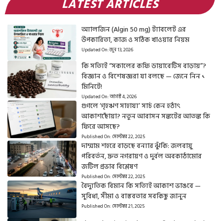
LATEST ARTICLES
অ্যালজিন (Algin 50 mg) ট্যাবলেট এর
উপকারিতা, কাজ ও সঠিক খাওয়ার নিয়ম
Updated On:
জুন 13, 2026
কি সত্যিই “সকালের কফি ডায়াবেটিস বাড়ায়”?
বিজ্ঞান ও বিশেষজ্ঞরা যা বলছে — জেনে নিন ১
মিনিটে!
Updated On:
আগস্ট 4, 2026
গুগলে ‘গৃহঋণ সাহায্য’ সার্চ কেন হঠাৎ
আকাশছোঁয়া? নতুন আবাসন সঙ্কটের আতঙ্ক কি
ফিরে আসছে?
Published On:
সেপ্টেম্বর 22, 2025
দাম্মাম শহরে বাড়ছে বন্যার ঝুঁকি: জলবায়ু
পরিবর্তন, দ্রুত নগরায়ণ ও দুর্বল অবকাঠামোর
জটিল প্রভাব বিশ্লেষণ
Published On:
সেপ্টেম্বর 22, 2025
বৈদ্যুতিক বিমান কি সত্যিই আকাশ ভাঙবে —
সুবিধা, সীমা ও বাস্তবতার সবকিছু জানুন
Published On:
সেপ্টেম্বর 21, 2025