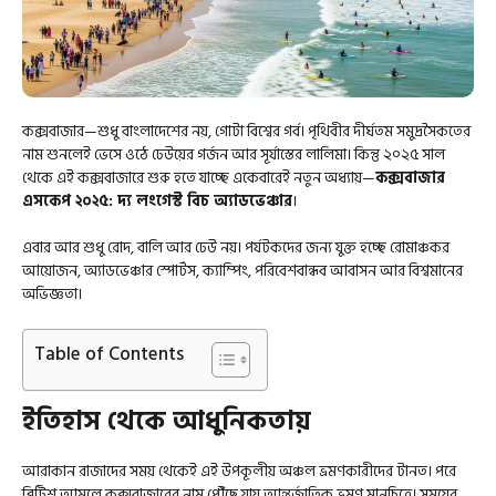
কক্সবাজার—শুধু বাংলাদেশের নয়, গোটা বিশ্বের গর্ব। পৃথিবীর দীর্ঘতম সমুদ্রসৈকতের
নাম শুনলেই ভেসে ওঠে ঢেউয়ের গর্জন আর সূর্যাস্তের লালিমা। কিন্তু ২০২৫ সাল
থেকে এই কক্সবাজারে শুরু হতে যাচ্ছে একেবারেই নতুন অধ্যায়—
কক্সবাজার
এসকেপ ২০২৫: দ্য লংগেস্ট বিচ অ্যাডভেঞ্চার
।
এবার আর শুধু রোদ, বালি আর ঢেউ নয়। পর্যটকদের জন্য যুক্ত হচ্ছে রোমাঞ্চকর
আয়োজন, অ্যাডভেঞ্চার স্পোর্টস, ক্যাম্পিং, পরিবেশবান্ধব আবাসন আর বিশ্বমানের
অভিজ্ঞতা।
Table of Contents
ইতিহাস থেকে আধুনিকতায়
আরাকান রাজাদের সময় থেকেই এই উপকূলীয় অঞ্চল ভ্রমণকারীদের টানত। পরে
ব্রিটিশ আমলে কক্সবাজারের নাম পৌঁছে যায় আন্তর্জাতিক ভ্রমণ মানচিত্রে। সময়ের