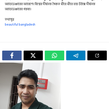
অ্যাডভেঞ্চারের আবেশে। বিশ্বের দীর্ঘতম সৈকত ধীরে ধীরে হয়ে উঠছে দীর্ঘতম
অ্যাডভেঞ্চারের গন্তব্য।
তথ্যসূত্র
beautiful bangladesh