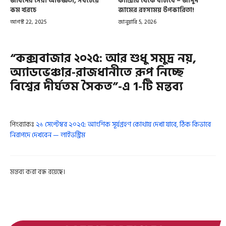
জীবনের সেরা অভিজ্ঞতা, সবচেয়ে
ক্যান্সার থেকে বাঁচাবে – জানুন
কম খরচে
জামের রহস্যময় উপকারিতা!
আগস্ট 22, 2025
জানুয়ারি 5, 2026
“কক্সবাজার ২০২৫: আর শুধু সমুদ্র নয়,
অ্যাডভেঞ্চার-রাজধানীতে রূপ নিচ্ছে
বিশ্বের দীর্ঘতম সৈকত”-এ 1-টি মন্তব্য
পিংব্যাকঃ
২১ সেপ্টেম্বর ২০২৫: আংশিক সূর্যগ্রহণ কোথায় দেখা যাবে, ঠিক কিভাবে
নিরাপদে দেখবেন — লাইভস্ট্রিম
মন্তব্য করা বন্ধ রয়েছে।