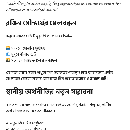
“আমি শ্রীলঙ্কায় সার্ফিং করেছি, কিন্তু কক্সবাজারের ঢেউ অনেক বড় আর প্রশস্ত।
সার্ফিংয়ের জন্য একেবারেই আদর্শ।”
রঙিন সৌন্দর্যের মেলবন্ধন
কক্সবাজারের প্রতিটি মুহূর্তেই আলাদা সৌন্দর্য—
সকালে সোনালি সূর্যোদয়
দুপুরে নীলাভ ঢেউ
সন্ধ্যায় লালচে আলোয় রূপবদল
এর সঙ্গে ইনানি বিচের পাথুরে দৃশ্য, হিমছড়ির পাহাড়ি ঝরনা আর মহেশখালীর
সাংস্কৃতিক বৈচিত্র্য মিলিয়ে তৈরি হচ্ছে
বিচ অ্যাডভেঞ্চার এসকেপ রুট
।
স্থানীয় অর্থনীতির নতুন সম্ভাবনা
বিশেষজ্ঞদের মতে, কক্সবাজার এসকেপ ২০২৫ শুধু পর্যটন শিল্প নয়, স্থানীয়
অর্থনীতিতেও আনবে বড় পরিবর্তন—
✔ নতুন রিসোর্ট ও রেস্টুরেন্ট
✔ হাজারো নতুন কর্মসংস্থান