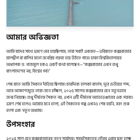
আমার অভিজ্ঞতা
আমি যাদের সাথে ভ্রমণে বের হয়েছিলাম, তারা সবাই একমত—ভবিষ্যতে কক্সবাজার
মালদ্বীপ বা বালির মতো জনপ্রিয় গন্তব্য হয়ে উঠতে পারে। ঢাকা বিশ্ববিদ্যালয়ের
অধ্যাপক ড. নাজমুল হকও একই কথা বলেছেন—“কক্সবাজার এখন শুধু
বাংলাদেশের নয়, বিশ্বের গর্ব।”
শেষ রাতে আমি সৈকতে দাঁড়িয়ে ছিলাম। চারদিকে হালকা বাতাস, দূরে ঢেউয়ের শব্দ,
আর আকাশজুড়ে তারা। মনে হচ্ছিল, ২০২৫ সালের কক্সবাজার যেন নতুনভাবে
জন্ম নিয়েছে। শুধু দীর্ঘতম সৈকত নয়, এখন এটি দীর্ঘতম অ্যাডভেঞ্চারের এক গন্তব্য।
ভ্রমণ শেষ হলেও আমার মনে হলো, এই সৈকতের গল্প এখনও শেষ হয়নি, বরং শুরু
হলো এক নতুন অধ্যায়।
উপসংহার
২০২৫ সাল যেন কক্সবাজারের নতুন সূর্যোদয়। সমুদ্রসৈকতের গৌরব এবার যুক্ত হচ্ছে