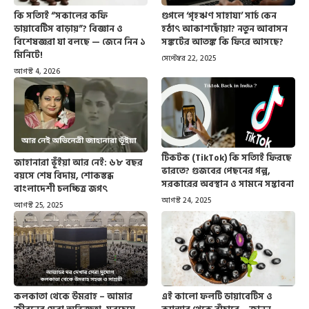
কি সত্যিই “সকালের কফি
গুগলে ‘গৃহঋণ সাহায্য’ সার্চ কেন
ডায়াবেটিস বাড়ায়”? বিজ্ঞান ও
হঠাৎ আকাশছোঁয়া? নতুন আবাসন
বিশেষজ্ঞরা যা বলছে — জেনে নিন ১
সঙ্কটের আতঙ্ক কি ফিরে আসছে?
মিনিটে!
সেপ্টেম্বর 22, 2025
আগস্ট 4, 2026
টিকটক (TikTok) কি সত্যিই ফিরছে
জাহানারা ভূঁইয়া আর নেই: ৬৮ বছর
ভারতে? গুজবের পেছনের গল্প,
বয়সে শেষ বিদায়, শোকস্তব্ধ
সরকারের অবস্থান ও সামনে সম্ভাবনা
বাংলাদেশী চলচ্চিত্র জগৎ
আগস্ট 24, 2025
আগস্ট 25, 2025
কলকাতা থেকে উমরাহ – আমার
এই কালো ফলটি ডায়াবেটিস ও