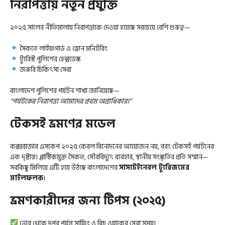
নিরাপত্তায় নতুন প্রযুক্তি
২০২৫ সালের নীতিমালায় নিরাপত্তাকে দেওয়া হয়েছে সবচেয়ে বেশি গুরুত্ব—
সৈকতে লাইফগার্ড ও ড্রোন মনিটরিং
ট্যুরিস্ট পুলিশের হেল্পডেস্ক
জরুরি চিকিৎসা সেবা
বাংলাদেশ পুলিশের পর্যটন শাখা জানিয়েছে—
“পর্যটকের নিরাপত্তা আমাদের প্রথম অগ্রাধিকার।”
টেকসই ভ্রমণের মডেল
কক্সবাজার এসকেপ ২০২৫ কেবল বিনোদনের আয়োজন নয়, বরং টেকসই পর্যটনের
এক দৃষ্টান্ত। প্লাস্টিকমুক্ত সৈকত, সৌরবিদ্যুৎ ব্যবহার, স্থানীয় সংস্কৃতির প্রতি সম্মান—
সবকিছু মিলিয়ে এটি হয়ে উঠছে বাংলাদেশের
সাসটেইনেবল ট্যুরিজমের
মাইলফলক
।
ভ্রমণকারীদের জন্য টিপস (২০২৫)
ভোর থেকে দুপুর পর্যন্ত সার্ফিং ও বিচ ওয়াকের সেরা সময়।