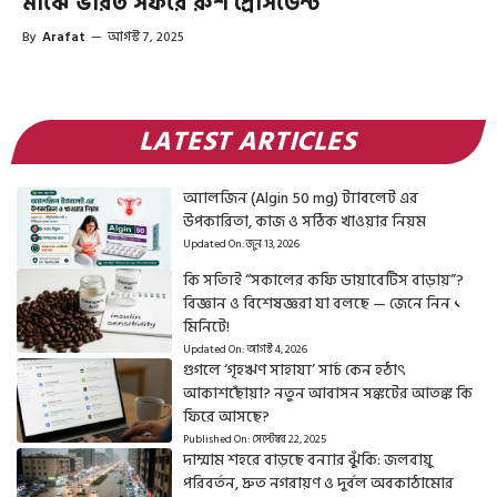
মাঝে ভারত সফরে রুশ প্রেসিডেন্ট
By
Arafat
—
আগস্ট 7, 2025
LATEST ARTICLES
অ্যালজিন (Algin 50 mg) ট্যাবলেট এর
উপকারিতা, কাজ ও সঠিক খাওয়ার নিয়ম
Updated On:
জুন 13, 2026
কি সত্যিই “সকালের কফি ডায়াবেটিস বাড়ায়”?
বিজ্ঞান ও বিশেষজ্ঞরা যা বলছে — জেনে নিন ১
মিনিটে!
Updated On:
আগস্ট 4, 2026
গুগলে ‘গৃহঋণ সাহায্য’ সার্চ কেন হঠাৎ
আকাশছোঁয়া? নতুন আবাসন সঙ্কটের আতঙ্ক কি
ফিরে আসছে?
Published On:
সেপ্টেম্বর 22, 2025
দাম্মাম শহরে বাড়ছে বন্যার ঝুঁকি: জলবায়ু
পরিবর্তন, দ্রুত নগরায়ণ ও দুর্বল অবকাঠামোর